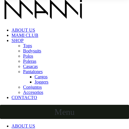
ABOUT US
MAMI CLUB
SHOP
Tops
Bodysuits
Polos
Poleras
Casacas
Pantalones
Cargos
Joggers
Conjuntos
Accesorios
CONTACTO
Menu
ABOUT US