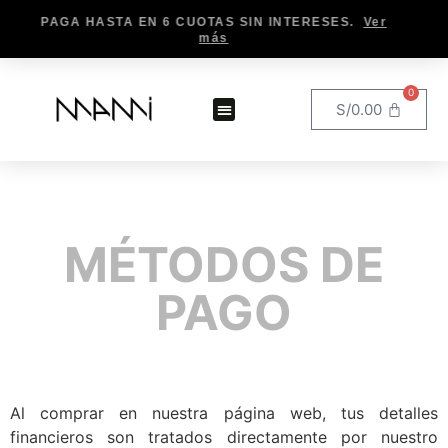
PAGA HASTA EN 6 CUOTAS SIN INTERESES.
Ver
más
Ver más
0
S/
0.00
MÉTODOS DE
PAGO
Al comprar en nuestra página web, tus detalles
financieros son tratados directamente por nuestro