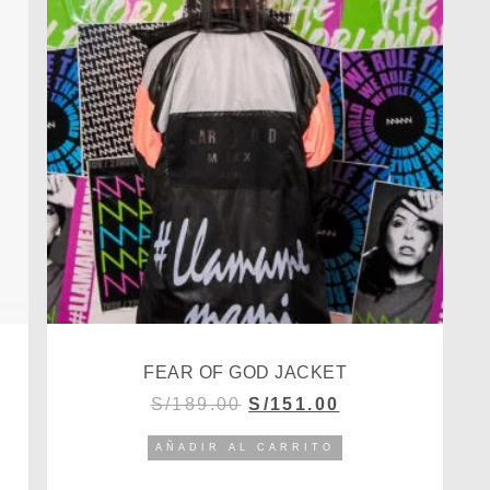
FEAR OF GOD JACKET
S/
189.00
S/
151.00
AÑADIR AL CARRITO